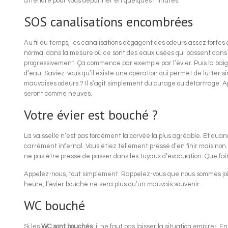
attendre pour vous dépanner en quelques minutes.
SOS canalisations encombrées
Au fil du temps, les canalisations dégagent des odeurs assez fortes q
normal dans la mesure où ce sont des eaux usées qui passent dans
progressivement. Ça commence par exemple par l’évier. Puis la baigno
d’eau. Saviez-vous qu’il existe une opération qui permet de lutter
mauvaises odeurs ? Il s’agit simplement du curage ou détartrage. Ap
seront comme neuves.
Votre évier est bouché ?
La vaisselle n’est pas forcément la corvée la plus agréable. Et quan
carrément infernal. Vous étiez tellement pressé d’en finir mais non
ne pas être pressé de passer dans les tuyaux d’évacuation. Que fair
Appelez-nous, tout simplement. Rappelez-vous que nous sommes joig
heure, l’évier bouché ne sera plus qu’un mauvais souvenir.
WC bouché
Si les
WC sont bouchés
, il ne faut pas laisser la situation empirer