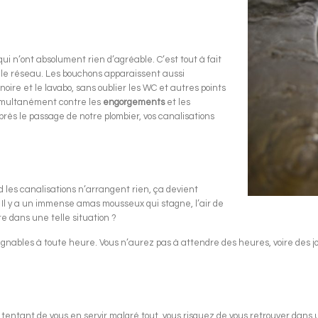
ui n’ont absolument rien d’agréable. C’est tout à fait
 le réseau. Les bouchons apparaissent aussi
ire et le lavabo, sans oublier les WC et autres points
 simultanément contre les
engorgements
et les
rès le passage de notre plombier, vos canalisations
d les canalisations n’arrangent rien, ça devient
. Il y a un immense amas mousseux qui stagne, l’air de
e dans une telle situation ?
nables à toute heure. Vous n’aurez pas à attendre des heures, voire des j
. En tentant de vous en servir malgré tout, vous risquez de vous retrouver dan